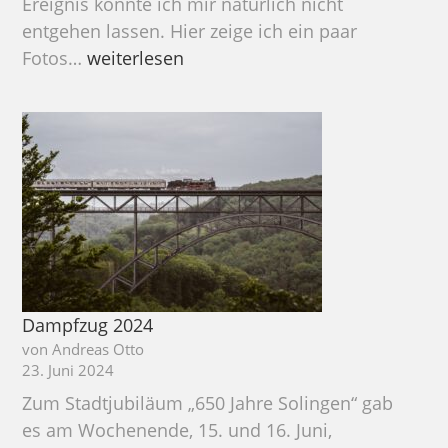
Ereignis konnte ich mir natürlich nicht
entgehen lassen. Hier zeige ich ein paar
Vollsperrung
Fotos…
weiterlesen
2024
Dampfzug 2024
von Andreas Otto
23. Juni 2024
Zum Stadtjubiläum „650 Jahre Solingen“ gab
es am Wochenende, 15. und 16. Juni,